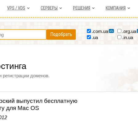
VPS / VDS
СЕРВЕРЫ
РЕШЕНИЯ
КОМПАНИЯ
.com.ua
.org.ua
Подобрать
.ua
.in.ua
остинга
и регистрации доменов.
рский выпустил бесплатную
ту для Mac OS
012