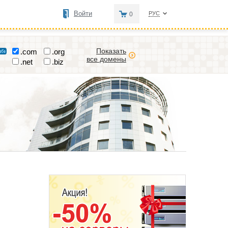
Войти
РУС
0
Показать
.com
.org
все домены
.net
.biz