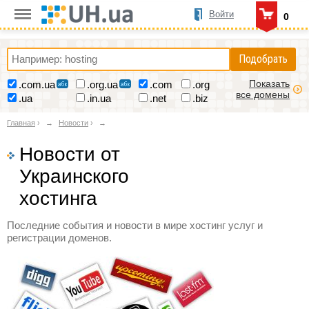
Войти
0
Подобрать
Показать
.com.ua
.org.ua
.com
.org
все домены
.ua
.in.ua
.net
.biz
Главная
›
Новости
›
Новости от
Украинского
хостинга
Последние события и новости в мире хостинг услуг и
регистрации доменов.