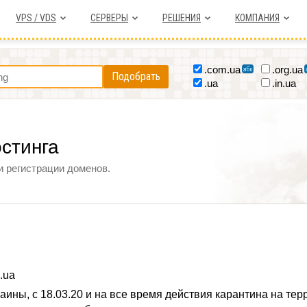
VPS / VDS
СЕРВЕРЫ
РЕШЕНИЯ
КОМПАНИЯ
.com.ua
.org.ua
Подобрать
.ua
.in.ua
остинга
и регистрации доменов.
.ua
аины, c 18.03.20 и на все время действия карантина на тер