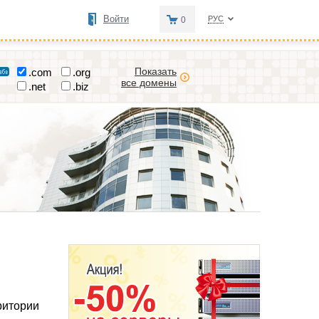
Войти
РУС
0
Показать
.com
.org
все домены
.net
.biz
ритории