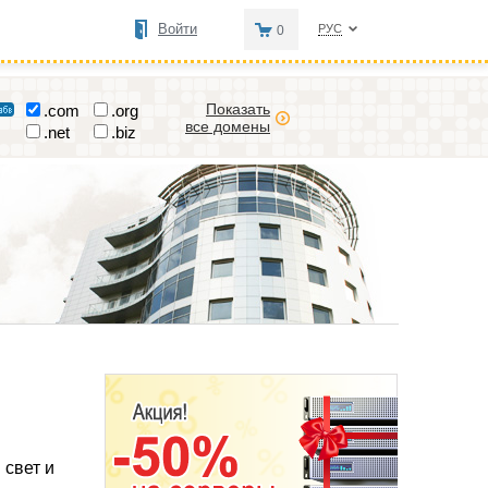
Войти
РУС
0
Показать
.com
.org
все домены
.net
.biz
 свет и