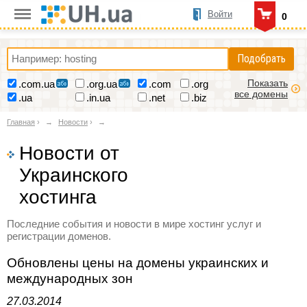
Войти
0
Подобрать
Показать
.com.ua
.org.ua
.com
.org
все домены
.ua
.in.ua
.net
.biz
Главная
›
Новости
›
Новости от
Украинского
хостинга
Последние события и новости в мире хостинг услуг и
регистрации доменов.
Обновлены цены на домены украинских и
международных зон
27.03.2014