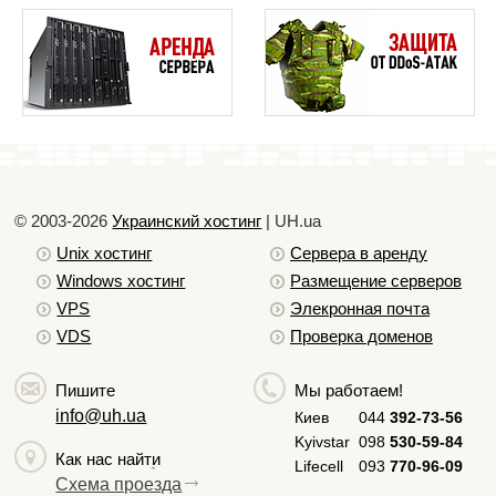
© 2003-2026
Украинский хостинг
| UH.ua
Unix хостинг
Сервера в аренду
Windows хостинг
Размещение серверов
VPS
Элекронная почта
VDS
Проверка доменов
Пишите
Мы работаем!
info@uh.ua
Киев
044
392-73-56
Kyivstar
098
530-59-84
Как нас найти
Lifecell
093
770-96-09
Схема проезда