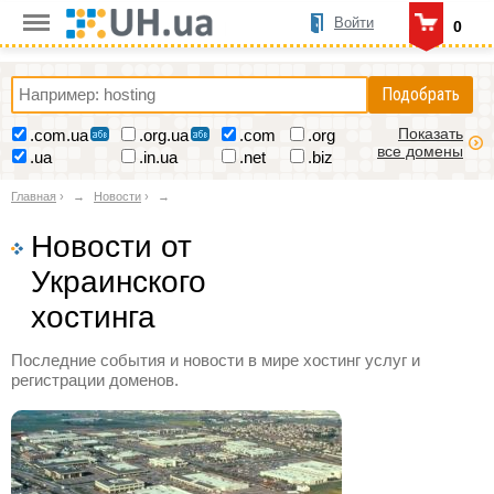
Войти
0
Подобрать
Показать
.com.ua
.org.ua
.com
.org
все домены
.ua
.in.ua
.net
.biz
Главная
›
Новости
›
Новости от
Украинского
хостинга
Последние события и новости в мире хостинг услуг и
регистрации доменов.