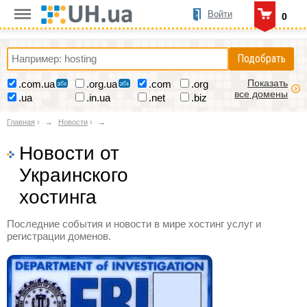
Войти
0
Подобрать
Показать
.com.ua
.org.ua
.com
.org
все домены
.ua
.in.ua
.net
.biz
Главная
›
Новости
›
Новости от
Украинского
хостинга
Последние события и новости в мире хостинг услуг и
регистрации доменов.