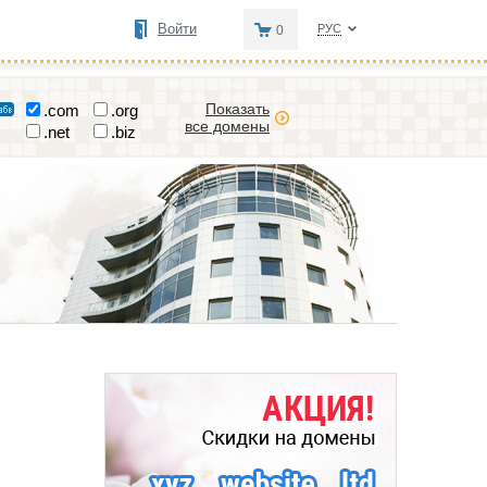
Войти
РУС
0
Показать
.com
.org
все домены
.net
.biz