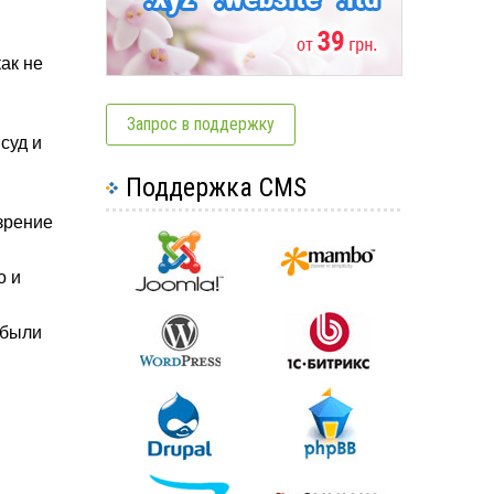
ак не
Запрос в поддержку
суд и
Поддержка CMS
зрение
о и
 были