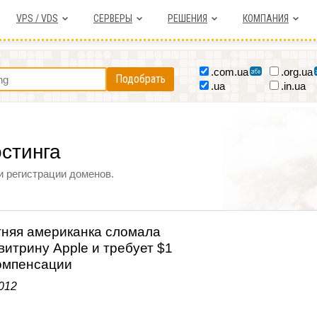
VPS / VDS
СЕРВЕРЫ
РЕШЕНИЯ
КОМПАНИЯ
.com.ua
.org.ua
Подобрать
.ua
.in.ua
остинга
и регистрации доменов.
тняя американка сломала
 витрину Apple и требует $1
омпенсации
012