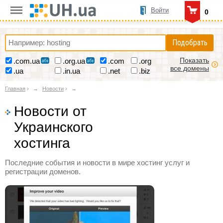
Войти
0
Подобрать
Показать
.com.ua
.org.ua
.com
.org
все домены
.ua
.in.ua
.net
.biz
Главная
›
Новости
›
Новости от
Украинского
хостинга
Последние события и новости в мире хостинг услуг и
регистрации доменов.