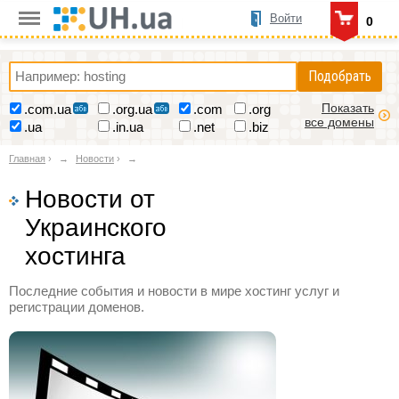
Войти
0
Подобрать
Показать
.com.ua
.org.ua
.com
.org
все домены
.ua
.in.ua
.net
.biz
Главная
›
Новости
›
Новости от
Украинского
хостинга
Последние события и новости в мире хостинг услуг и
регистрации доменов.