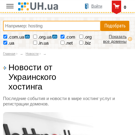
Войти
0
Подобрать
Показать
.com.ua
.org.ua
.com
.org
все домены
.ua
.in.ua
.net
.biz
Главная
›
Новости
›
Новости от
Украинского
хостинга
Последние события и новости в мире хостинг услуг и
регистрации доменов.