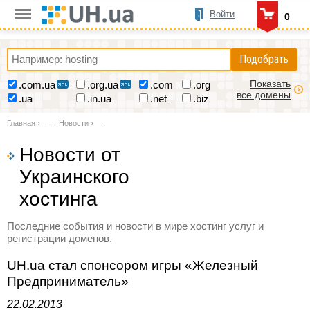
Войти
0
Подобрать
Показать
.com.ua
.org.ua
.com
.org
все домены
.ua
.in.ua
.net
.biz
Главная
›
Новости
›
Новости от
Украинского
хостинга
Последние события и новости в мире хостинг услуг и
регистрации доменов.
UH.ua стал спонсором игры «Железный
Предприниматель»
22.02.2013