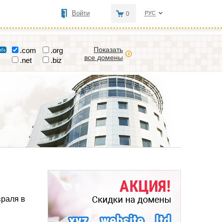
Войти
РУС
0
Показать
.com
.org
все домены
.net
.biz
враля в