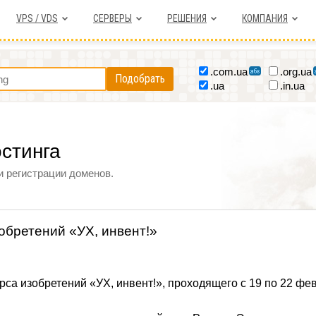
VPS / VDS
СЕРВЕРЫ
РЕШЕНИЯ
КОМПАНИЯ
.com.ua
.org.ua
Подобрать
.ua
.in.ua
остинга
и регистрации доменов.
обретений «УХ, инвент!»
рса изобретений «УХ, инвент!», проходящего с 19 по 22 фе