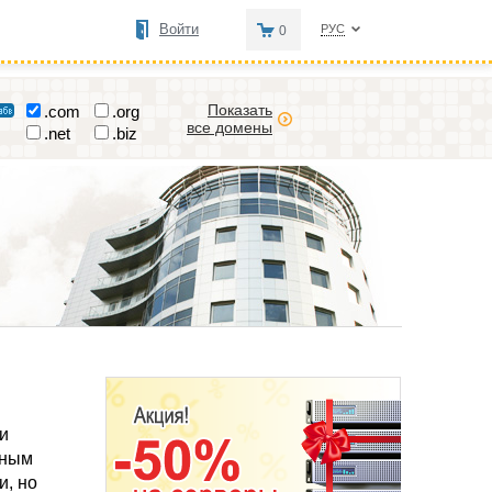
Войти
РУС
0
Показать
.com
.org
все домены
.net
.biz
и
жным
и, но