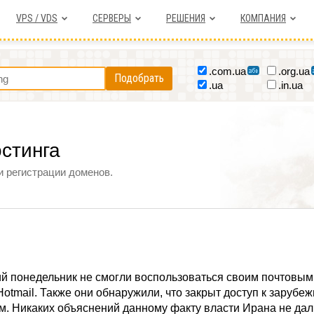
VPS / VDS
СЕРВЕРЫ
РЕШЕНИЯ
КОМПАНИЯ
.com.ua
.org.ua
Подобрать
.ua
.in.ua
остинга
и регистрации доменов.
й понедельник не смогли воспользоваться своим почтовым
 Hotmail. Также они обнаружили, что закрыт доступ к зарубе
. Никаких объяснений данному факту власти Ирана не дал