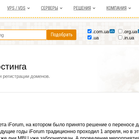
VPS / VDS
СЕРВЕРЫ
РЕШЕНИЯ
КОМПАНИЯ
.com.ua
.org.ua
Подобрать
.ua
.in.ua
остинга
и регистрации доменов.
ета iForum, на котором было принято решение о переносе 
ущие годы iForum традиционно проходил 1 апреля, но в эт
е же дни МВЦ уже забронирован. А проведение мероприяти