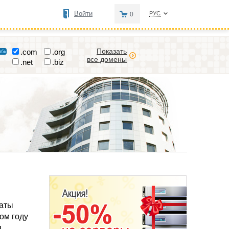
Войти
РУС
0
Показать
.com
.org
все домены
.net
.biz
даты
ом году
я