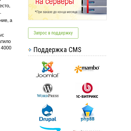
есто,
.
ние, а
Запрос в поддержку
ыс
атило
 4000
Поддержка CMS