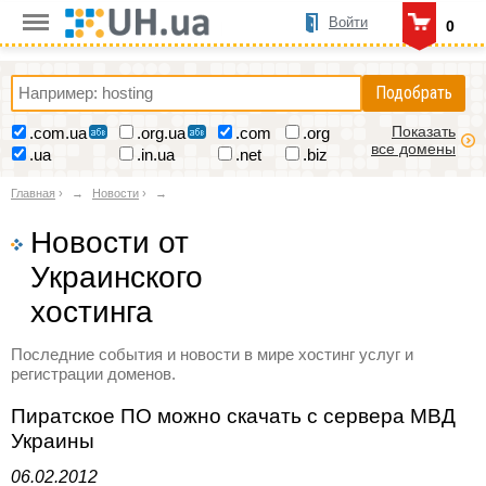
Войти
0
Подобрать
Показать
.com.ua
.org.ua
.com
.org
все домены
.ua
.in.ua
.net
.biz
Главная
›
Новости
›
Новости от
Украинского
хостинга
Последние события и новости в мире хостинг услуг и
регистрации доменов.
Пиратское ПО можно скачать с сервера МВД
Украины
06.02.2012