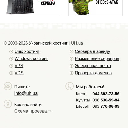
© 2003-2026
Украинский хостинг
| UH.ua
Unix хостинг
Сервера в аренду
Windows хостинг
Размещение серверов
VPS
Элекронная почта
VDS
Проверка доменов
Пишите
Мы работаем!
info@uh.ua
Киев
044
392-73-56
Kyivstar
098
530-59-84
Как нас найти
Lifecell
093
770-96-09
Схема проезда