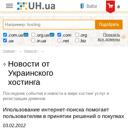
Войти
0
Подобрать
Показать
.com.ua
.org.ua
.com
.org
все домены
.ua
.in.ua
.net
.biz
Главная
›
Новости
›
Новости от
Украинского
хостинга
Последние события и новости в мире хостинг услуг и
регистрации доменов.
Ипользование интернет-поиска помогает
пользователям в принятии решений о покупках
03.02.2012