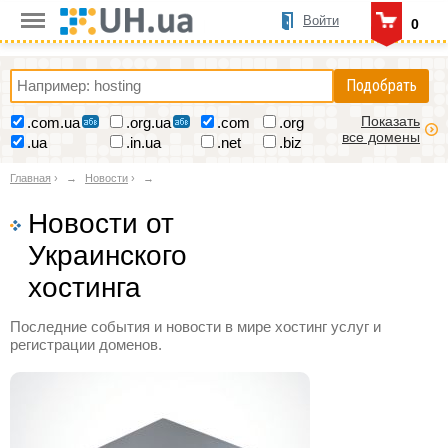
Войти
0
Подобрать
Показать
.com.ua
.org.ua
.com
.org
все домены
.ua
.in.ua
.net
.biz
Главная
›
Новости
›
Новости от
Украинского
хостинга
Последние события и новости в мире хостинг услуг и
регистрации доменов.