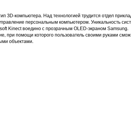
отип 3D-компьютера. Над технологией трудится отдел прикл
т управление персональным компьютером. Уникальность сис
soft Kinect воедино с прозрачным OLED-экраном Samsung.
ие, при помощи которого пользователь своими руками смож
ыми объектами.