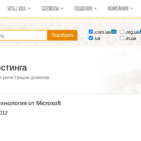
VPS / VDS
СЕРВЕРЫ
РЕШЕНИЯ
КОМПАНИЯ
.com.ua
.org.ua
Подобрать
.ua
.in.ua
остинга
и регистрации доменов.
хнология от Microsoft
012