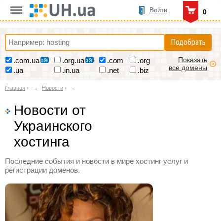
Войти
0
Подобрать
Показать
.com.ua
.org.ua
.com
.org
все домены
.ua
.in.ua
.net
.biz
Главная
›
Новости
›
Новости от
Украинского
хостинга
Последние события и новости в мире хостинг услуг и
регистрации доменов.