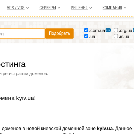
VPS / VDS
СЕРВЕРЫ
РЕШЕНИЯ
КОМПАНИЯ
.com.ua
.org.ua
Подобрать
.ua
.in.ua
остинга
и регистрации доменов.
мена kyiv.ua!
я доменов в новой киевской доменной зоне
kyiv.ua
. Данное