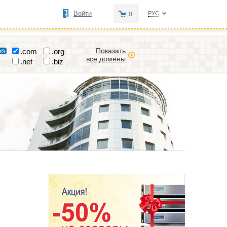
Войти
РУС
0
Показать
.com
.org
все домены
.net
.biz