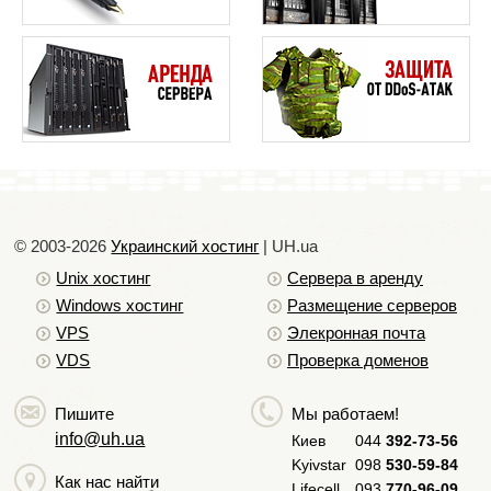
© 2003-2026
Украинский хостинг
| UH.ua
Unix хостинг
Сервера в аренду
Windows хостинг
Размещение серверов
VPS
Элекронная почта
VDS
Проверка доменов
Пишите
Мы работаем!
info@uh.ua
Киев
044
392-73-56
Kyivstar
098
530-59-84
Как нас найти
Lifecell
093
770-96-09