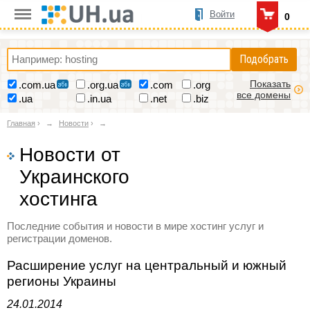
Войти
0
Подобрать
Показать
.com.ua
.org.ua
.com
.org
все домены
.ua
.in.ua
.net
.biz
Главная
›
Новости
›
Новости от
Украинского
хостинга
Последние события и новости в мире хостинг услуг и
регистрации доменов.
Расширение услуг на центральный и южный
регионы Украины
24.01.2014