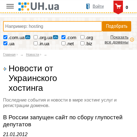
Войти
0
Подобрать
Показать
.com.ua
.org.ua
.com
.org
все домены
.ua
.in.ua
.net
.biz
Главная
›
Новости
›
Новости от
Украинского
хостинга
Последние события и новости в мире хостинг услуг и
регистрации доменов.
В России запущен сайт по сбору глупостей
депутатов
21.01.2012