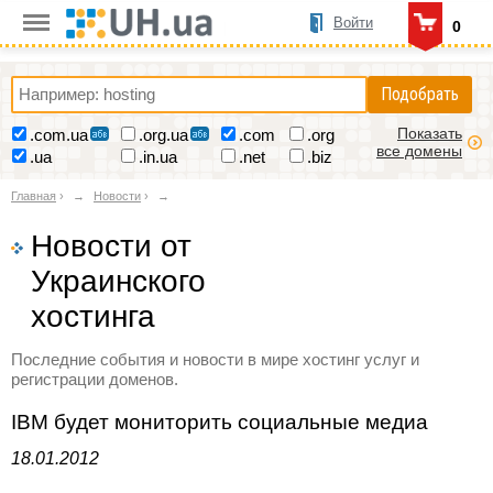
Войти
0
Подобрать
Показать
.com.ua
.org.ua
.com
.org
все домены
.ua
.in.ua
.net
.biz
Главная
›
Новости
›
Новости от
Украинского
хостинга
Последние события и новости в мире хостинг услуг и
регистрации доменов.
IBM будет мониторить социальные медиа
18.01.2012