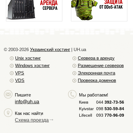
© 2003-2026
Украинский хостинг
| UH.ua
Unix хостинг
Сервера в аренду
Windows хостинг
Размещение серверов
VPS
Элекронная почта
VDS
Проверка доменов
Пишите
Мы работаем!
info@uh.ua
Киев
044
392-73-56
Kyivstar
098
530-59-84
Как нас найти
Lifecell
093
770-96-09
Схема проезда