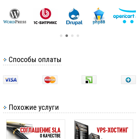
Добавляем репозиторий Webmin.
Для этого создаем новый файл:
sudo nano
/etc/yum.repos.d/webmin.repo
Добавляем в файл следующие строки:
[Webmin]
name=Webmin Distribution Neutral
Способы оплаты
#baseurl=http://download.webmin.com/dow
mirrorlist=http://download.webmin.com/d
enabled=1
Похожие услуги