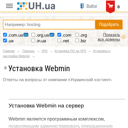
Войти
0
Подобрать
Показать
.com.ua
.org.ua
.com
.org
все домены
.ua
.in.ua
.net
.biz
Главная
Помощь
VPS
Установка ПО на VPS
Установка и
настройка Webmin
Установка Webmin
Ответы на вопросы от компании «Украинский хостинг».
Установка Webmin на сервер
Webmin является программным комплексом,
позволяющим администрировать операционную