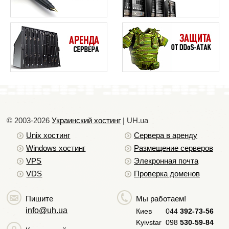
© 2003-2026
Украинский хостинг
| UH.ua
Unix хостинг
Сервера в аренду
Windows хостинг
Размещение серверов
Сохраняем изменение в файле, нажав
VPS
Элекронная почта
сочетание клавиш Ctrl+x , затем клавишу y и
VDS
Проверка доменов
затем клавишу Enter.
Добавляем ключ PGP автора Webmin, чтобы
Пишите
Мы работаем!
система доверяла новому репозиторию.
info@uh.ua
Киев
044
392-73-56
Выполняем команды:
Kyivstar
098
530-59-84
wget