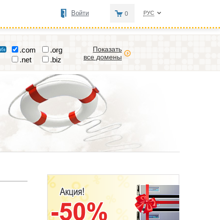
Войти
РУС
0
Показать
.com
.org
все домены
.net
.biz
С