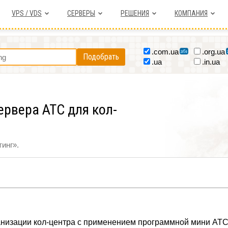
VPS / VDS
СЕРВЕРЫ
РЕШЕНИЯ
КОМПАНИЯ
.com.ua
.org.ua
Подобрать
.ua
.in.ua
ервера АТС для кол-
инг».
анизации кол-центра с применением программной мини АТ