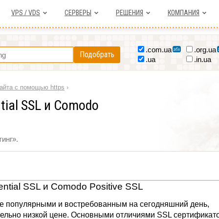
VPS / VDS
СЕРВЕРЫ
РЕШЕНИЯ
КОМПАНИЯ
.com.ua
.org.ua
Подобрать
.ua
.in.ua
айта с помощью https
›
ial SSL и Comodo
инг».
tial SSL и Comodo Positive SSL
е популярными и востребованным на сегодняшний день,
тельно низкой цене. Основными отличиями SSL сертификат