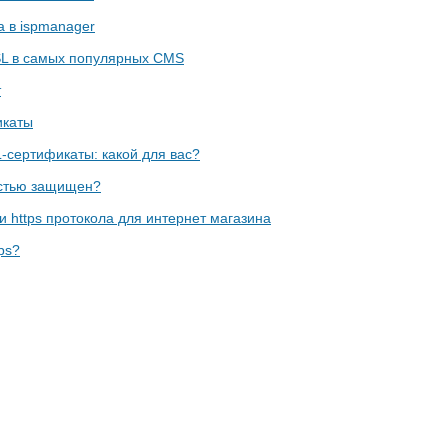
а в ispmanager
SL в самых популярных CMS
т
икаты
-сертификаты: какой для вас?
остью защищен?
 https протокола для интернет магазина
ps?