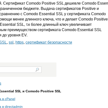
й. Сертификат Comodo Positive SSL дешевле Comodo Essent
ограниченном бюджете. Выдача сертификатов Positive и
о сравнению с Comodo Essential SSL у сертификата Comodo
омощи менее длинного ключа, что и делает Comodo Positive
sential SSL, т.к более длинный ключ увеличивает
ным преимуществом сертификата Comodo Essential SSL
 до уровня EV.
 SSL
,
ssl
,
https
,
сертификат безопасности
s
sential SSL и Comodo Positive SSL
 в cPanel
 в directadmin