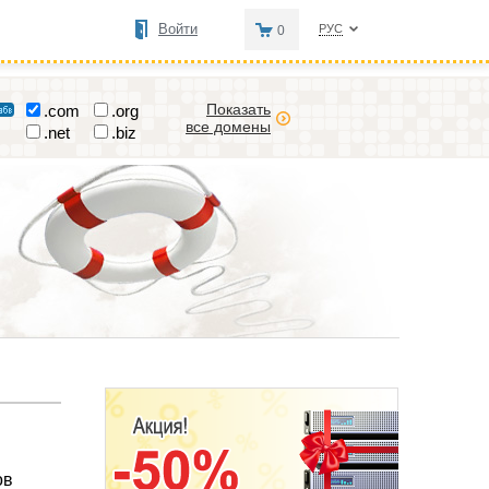
Войти
РУС
0
Показать
.com
.org
все домены
.net
.biz
ов