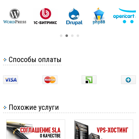
сервера. Лучше всего отключить такие службы,
это освободит количество ресурсов, что
используются не по назначению.
Установка nginx
— установив такое
дополнение вы решите вопрос с обработкой
статических файлов. Впс сервер не будет
тратить на это время. Тем самым вы снизите
нагрузку и увеличите скорость отдачи.
Способы оплаты
Установка акселератора PHP
— снизить
нагрузку на ваш сервер поможет установка
программы, которая ускорит выполнение php
скриптов на сервере.
Установка memcache
— использование
такого дополнения позволит кешировать
Похожие услуги
данные в оперативной памяти сервера, но не
на диске. Обычно использование такого
дополнение необходимо для кеширования
наиболее частых MySQL запросов или заранее