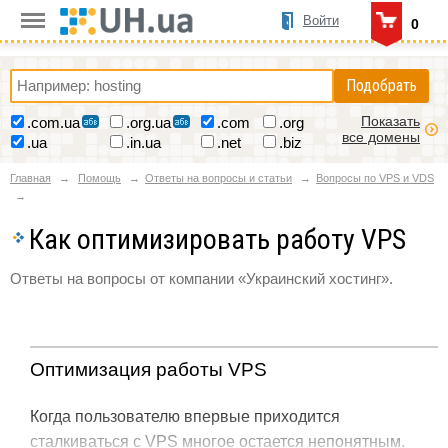
Войти
0
Подобрать
Показать
.com.ua
.org.ua
.com
.org
все домены
.ua
.in.ua
.net
.biz
Главная
Помощь
Ответы на вопросы и статьи
Вопросы по VPS и VDS
Как оптимизировать работу VPS
Ответы на вопросы от компании «Украинский хостинг».
Оптимизация работы VPS
Когда пользователю впервые приходится
сталкиваться с VPS многое остается непонятным.