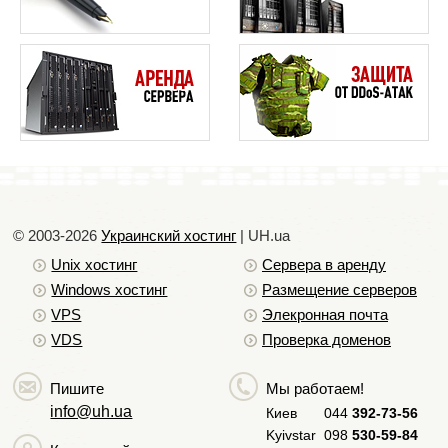
созданных страниц. За счет использования
быстрой оперативной памяти данные
достаточно быстро обрабатываются и не
менее быстро отдаются.
В случае если оптимизация vps сервера не
помогла и места все так же не хватает,
необходимо перейти к следующему шагу и
выбрать более мощный vps сервер. Оптимизация
не является обязательным условием для хорошей
© 2003-2026
Украинский хостинг
| UH.ua
работы сервера, более того неопытному
Unix хостинг
Сервера в аренду
пользователю лучше не предпринимать меры по
Windows хостинг
Размещение серверов
оптимизированию впс сервера самостоятельно.
VPS
Элекронная почта
Лучше всего обратится к поддержке вашей
VDS
Проверка доменов
хостинговой компании, которая точно знает
сможет ли та или иная процедура улучшить
Пишите
Мы работаем!
работу вашего сервера.
info@uh.ua
Киев
044
392-73-56
Kyivstar
098
530-59-84