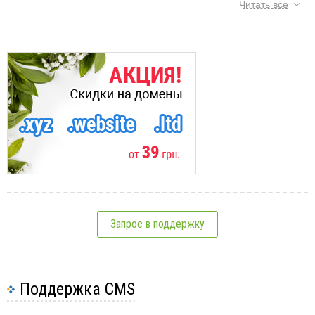
Виды сайтов
Читать все
Сайты для бизнеса
Что должно быть на сайте с недвижимостью
Что обязательно должно быть на сайте с одеждой
Что должно быть на сайте по питанию для
животных?
Что должно быть на сайте по продаже
промышленного оборудования?
Для чего нужен сайт-визитка
1
Какими бывают сайты
Кому нужен промо-сайт
Одностраничные сайты: кому и зачем?
Запрос в поддержку
В чем преимущества интернет — магазина?
2
Поддержка CMS