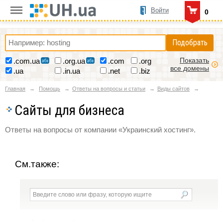
Войти
0
Подобрать
Показать
.com.ua
.org.ua
.com
.org
все домены
.ua
.in.ua
.net
.biz
Главная
Помощь
Ответы на вопросы и статьи
Виды сайтов
Сайты для бизнеса
Ответы на вопросы от компании «Украинский хостинг».
См.также: