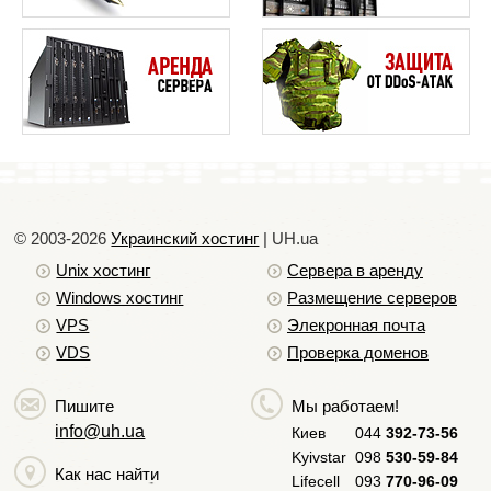
© 2003-2026
Украинский хостинг
| UH.ua
Unix хостинг
Сервера в аренду
Windows хостинг
Размещение серверов
VPS
Элекронная почта
VDS
Проверка доменов
Пишите
Мы работаем!
info@uh.ua
Киев
044
392-73-56
Kyivstar
098
530-59-84
Как нас найти
Lifecell
093
770-96-09