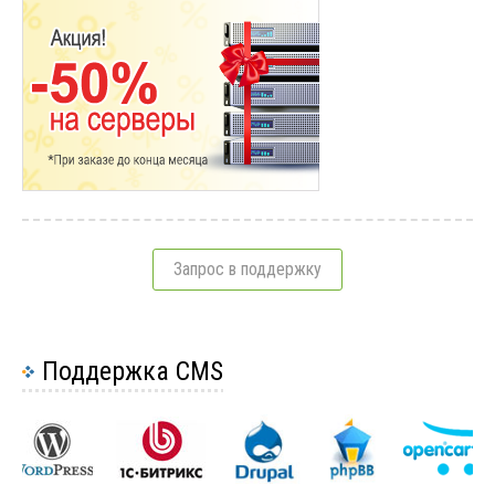
Вопросы по базам данных
3
Вопросы по дизайну сайта
19
Вопросы по созданию сайта
28
Вопросы по доменам
23
Вопросы по выбору хостинга
36
Вопросы по повышению интернет-продаж
15
Запрос в поддержку
Причины сделать редизайн сайта
3
Вопросы по продвижению
12
Поддержка CMS
Юзабилити сайта или как удержать
пользователя
2
Виды сайтов
13
Вопросы по VPS и VDS