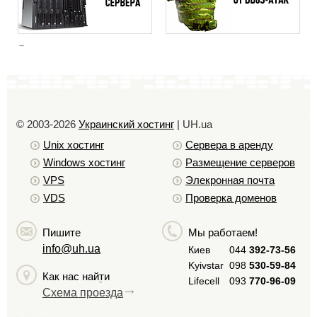
© 2003-2026
Украинский хостинг
| UH.ua
Unix хостинг
Сервера в аренду
Windows хостинг
Размещение серверов
VPS
Элекронная почта
VDS
Проверка доменов
Пишите
Мы работаем!
info@uh.ua
Киев
044
392-73-56
Kyivstar
098
530-59-84
Как нас найти
Lifecell
093
770-96-09
Схема проезда