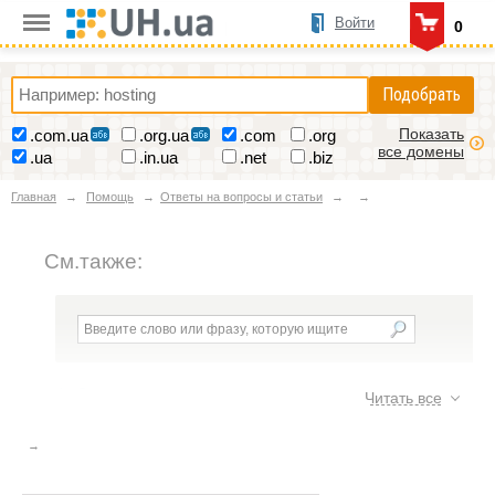
Войти
0
Подобрать
Показать
.com.ua
.org.ua
.com
.org
все домены
.ua
.in.ua
.net
.biz
Главная
Помощь
Ответы на вопросы и статьи
См.также:
Ответы на вопросы и статьи
Читать все
Аренда 1С или покупка 1С?
Вопросы безопасности сайта
15