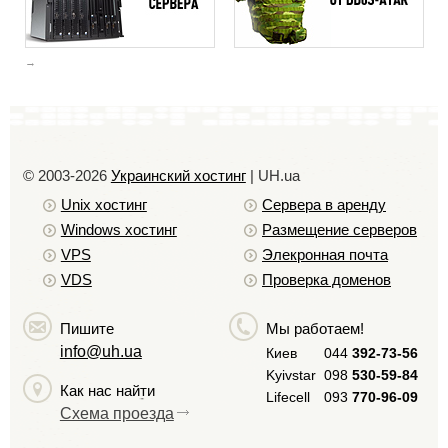
© 2003-2026
Украинский хостинг
| UH.ua
Unix хостинг
Сервера в аренду
Windows хостинг
Размещение серверов
VPS
Элекронная почта
VDS
Проверка доменов
Пишите
Мы работаем!
info@uh.ua
Киев
044
392-73-56
Kyivstar
098
530-59-84
Как нас найти
Lifecell
093
770-96-09
Схема проезда