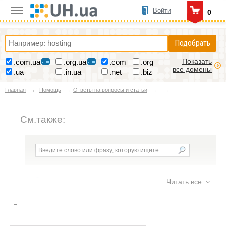
Войти
0
Подобрать
Показать
.com.ua
.org.ua
.com
.org
все домены
.ua
.in.ua
.net
.biz
Главная
Помощь
Ответы на вопросы и статьи
См.также:
Ответы на вопросы и статьи
Читать все
Аренда 1С или покупка 1С?
Вопросы безопасности сайта
15