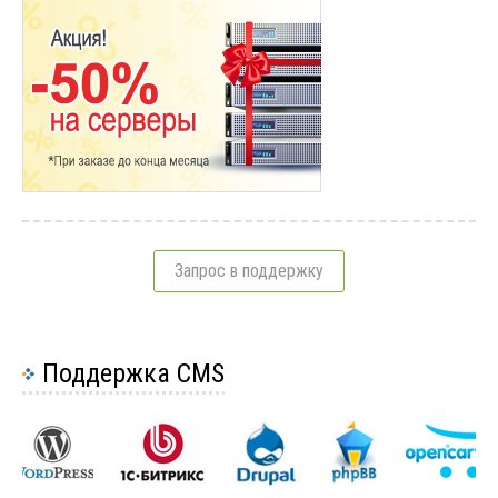
Вопросы по базам данных
3
Вопросы по дизайну сайта
19
Вопросы по созданию сайта
28
Вопросы по доменам
23
Вопросы по выбору хостинга
36
Вопросы по повышению интернет-продаж
15
Запрос в поддержку
Причины сделать редизайн сайта
3
Вопросы по продвижению
12
Поддержка CMS
Юзабилити сайта или как удержать
пользователя
2
Виды сайтов
13
Вопросы по VPS и VDS