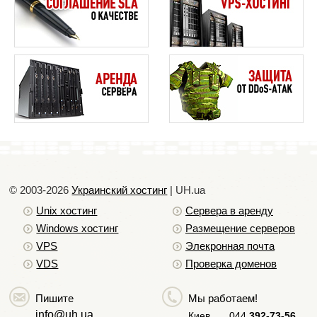
тот или иной движок используют базы данных.
База данных — это организованная структура,
которая предназначена для хранения и обработки
взаимосвязанной информации. Ее использование
позволяет уменьшить нагрузку на сервер,
увеличивается скорость работы с данными и
контентом страниц, а так же увеличивается
безопасность сайта, что немало важно.
© 2003-2026
Украинский хостинг
| UH.ua
Unix хостинг
Сервера в аренду
Windows хостинг
Размещение серверов
VPS
Элекронная почта
VDS
Проверка доменов
Пишите
Мы работаем!
info@uh.ua
Киев
044
392-73-56