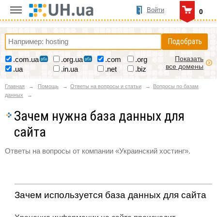
Войти
0
Подобрать
Показать
.com.ua
.org.ua
.com
.org
все домены
.ua
.in.ua
.net
.biz
Главная
Помощь
Ответы на вопросы и статьи
Вопросы по базам
данных
Зачем нужна база данных для
сайта
Ответы на вопросы от компании «Украинский хостинг».
Зачем используется база данных для сайта