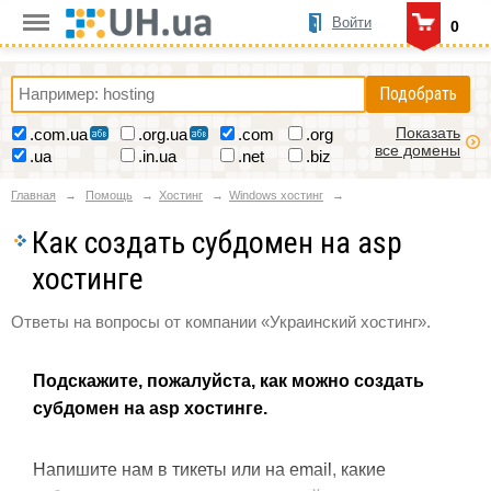
Войти
0
Подобрать
Показать
.com.ua
.org.ua
.com
.org
все домены
.ua
.in.ua
.net
.biz
Главная
Помощь
Хостинг
Windows хостинг
Как создать субдомен на asp
хостинге
Ответы на вопросы от компании «Украинский хостинг».
Подскажите, пожалуйста, как можно создать
субдомен на asp хостинге.
Напишите нам в тикеты или на email, какие