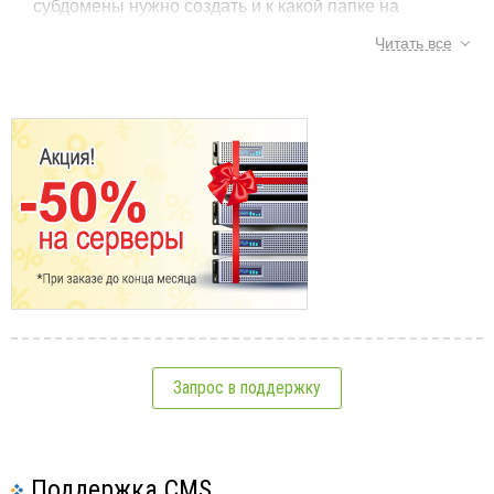
субдомены нужно создать и к какой папке на
хостинге привязать.
Читать все
Тэги:
windows
,
asp
,
субдомен
См.также:
Windows хостинг
PHP на Windows хостинге
Как создать субдомен на asp хостинге
Какой хостинг лучше - Linux или Windows?
Запрос в поддержку
Какую ОС выбрать для хостинга?
Поддержка CMS