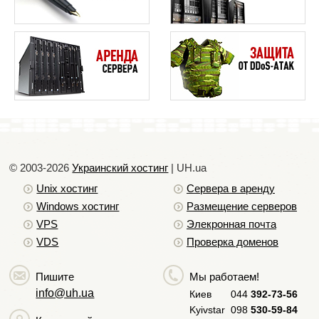
сложность в решении нетипичных задач
Обзор популярных CMS
возможность нахождения злоумышленниками
Как изменить URL Prestashop
уязвимостей, за счет открытого исходного
Как включить режим DEBUG в CMS
кода.
Подключение Google Analitics к WordPress
необходимость отслеживания обновлений.
повышенное потребление ресурсов.
Исходя из этого, можно сделать вывод, что на
данный момент, благодаря CMS, создание
собственного сайта стало доступно любому
© 2003-2026
Украинский хостинг
| UH.ua
пользователю интернета.
Unix хостинг
Сервера в аренду
Windows хостинг
Размещение серверов
VPS
Элекронная почта
VDS
Проверка доменов
Пишите
Мы работаем!
info@uh.ua
Киев
044
392-73-56
Kyivstar
098
530-59-84