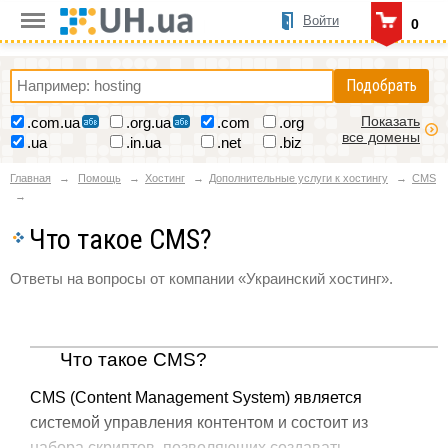
Войти
0
Подобрать
Показать
.com.ua
.org.ua
.com
.org
все домены
.ua
.in.ua
.net
.biz
Главная
Помощь
Хостинг
Дополнительные услуги к хостингу
CMS
Что такое CMS?
Ответы на вопросы от компании «Украинский хостинг».
Что такое CMS?
CMS (Content Management System) является
системой управления контентом и состоит из
набора скриптов, позволяющих создавать,