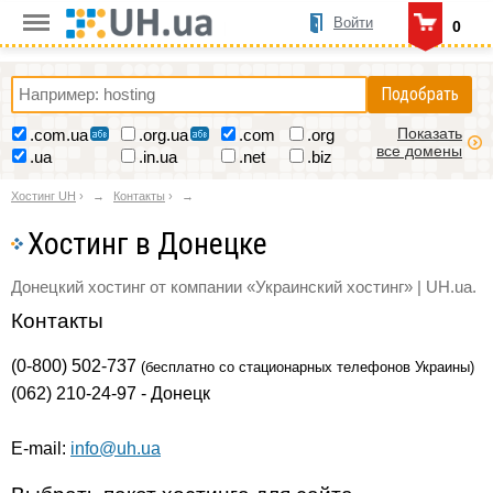
Войти
0
Подобрать
Показать
.com.ua
.org.ua
.com
.org
все домены
.ua
.in.ua
.net
.biz
Хостинг UH
›
Контакты
›
Хостинг в Донецке
Донецкий хостинг от компании «Украинский хостинг» | UH.ua.
Контакты
(0-800) 502-737
(бесплатно со стационарных телефонов Украины)
(062) 210-24-97 - Донецк
E-mail:
info@uh.ua