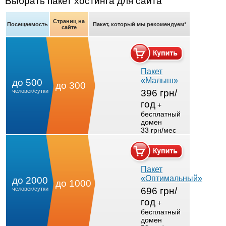
Выбрать пакет хостинга для сайта
Страниц на
Посещаемость
Пакет, который мы рекомендуем*
сайте
Пакет
«Малыш»
до 500
до 300
человек/сутки
396 грн/
год
+
бесплатный
домен
33 грн/мес
Пакет
«Оптимальный»
до 2000
до 1000
человек/сутки
696 грн/
год
+
бесплатный
домен