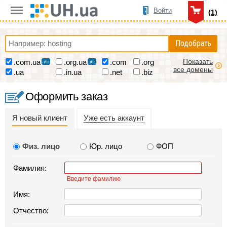
Войти
(1)
Подобрать
Показать
.com.ua
.org.ua
.com
.org
все домены
.ua
.in.ua
.net
.biz
Оформить заказ
Я новый клиент
Уже есть аккаунт
Физ. лицо
Юр. лицо
ФОП
Фамилия:
Введите фамилию
Имя:
Отчество: